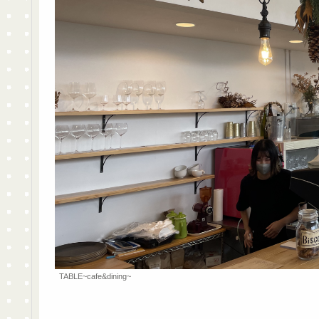
TABLE~cafe&dining~