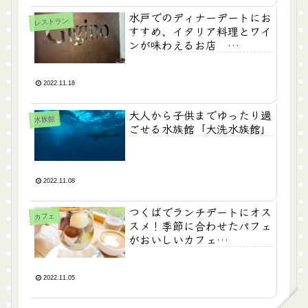
水戸でのディナーデートにお
レストラン
すすめ、イタリア料理とワイ
ンが味わえるお店
GIGINO(ジーノ)
2022.11.18
大人から子供までゆったり過
水族館
ごせる水族館「大洗水族館」
2022.11.08
つくばでランチデートにオス
カフェ
スメ！季節に合わせたパフェ
がおいしいカフェ
「TABLE~cafe&dining~」
2022.11.05