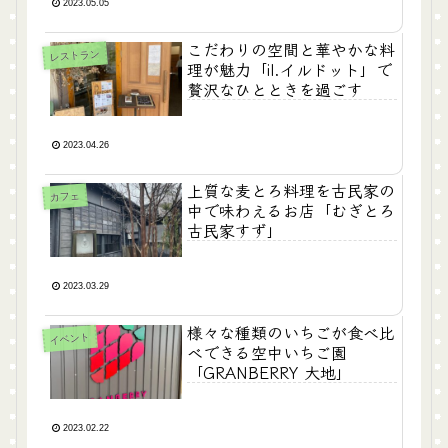
2023.05.05
こだわりの空間と華やかな料
レストラン
理が魅力「il.イルドット」で
贅沢なひとときを過ごす
2023.04.26
上質な麦とろ料理を古民家の
カフェ
中で味わえるお店「むぎとろ
古民家すず」
2023.03.29
様々な種類のいちごが食べ比
イベント
べできる空中いちご園
「GRANBERRY 大地」
2023.02.22