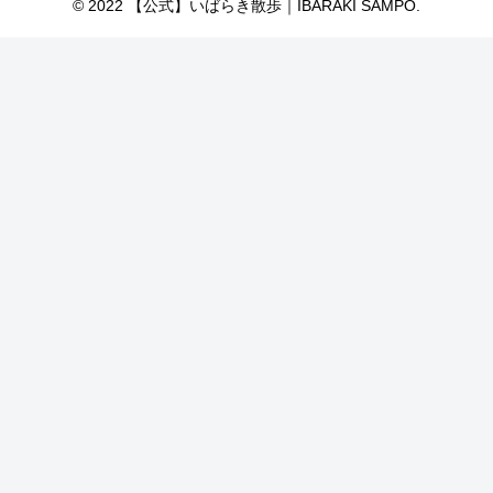
© 2022 【公式】いばらき散歩｜IBARAKI SAMPO.