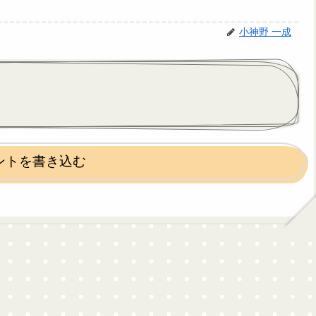
小神野 一成
ントを書き込む