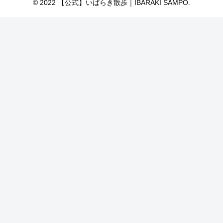
© 2022 【公式】いばらき散歩｜IBARAKI SAMPO.