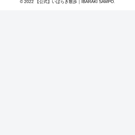
© 2022 【公式】いばらき散歩｜IBARAKI SAMPO.