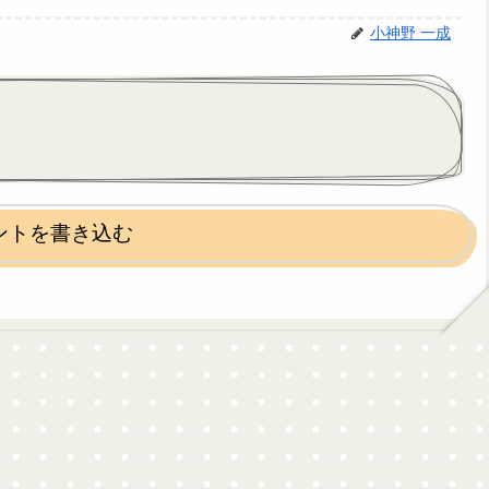
小神野 一成
ントを書き込む