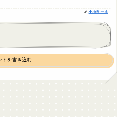
小神野 一成
ントを書き込む