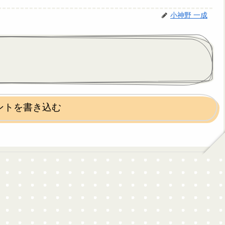
小神野 一成
ントを書き込む