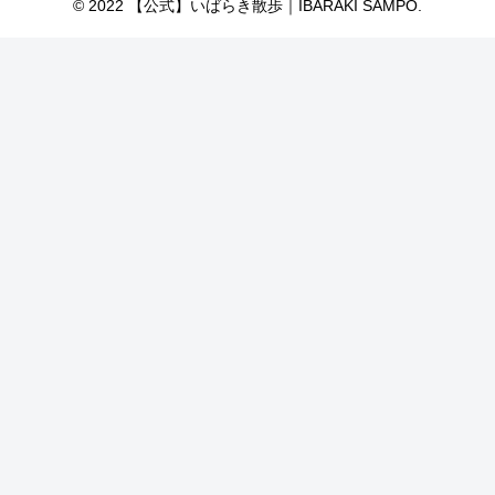
© 2022 【公式】いばらき散歩｜IBARAKI SAMPO.